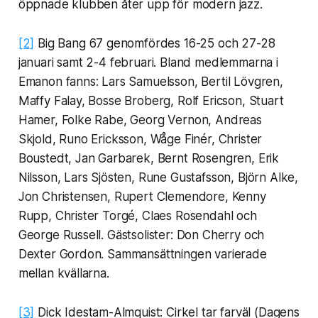
öppnade klubben åter upp för modern jazz.
[2]
Big Bang 67 genomfördes 16-25 och 27-28
januari samt 2-4 februari. Bland medlemmarna i
Emanon fanns: Lars Samuelsson, Bertil Lövgren,
Maffy Falay, Bosse Broberg, Rolf Ericson, Stuart
Hamer, Folke Rabe, Georg Vernon, Andreas
Skjold, Runo Ericksson, Wåge Finér, Christer
Boustedt, Jan Garbarek, Bernt Rosengren, Erik
Nilsson, Lars Sjösten, Rune Gustafsson, Björn Alke,
Jon Christensen, Rupert Clemendore, Kenny
Rupp, Christer Torgé, Claes Rosendahl och
George Russell. Gästsolister: Don Cherry och
Dexter Gordon. Sammansättningen varierade
mellan kvällarna.
[3]
Dick Idestam-Almquist: Cirkel tar farväl (Dagens