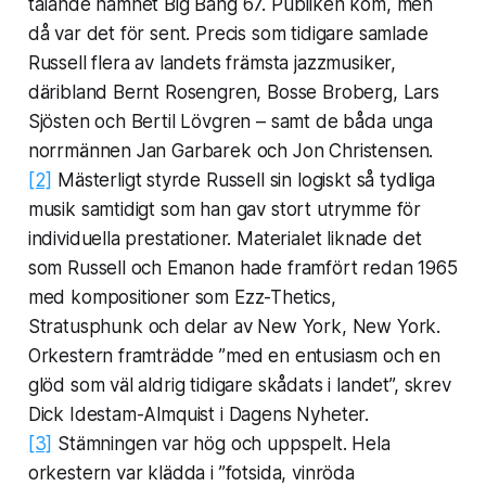
talande namnet Big Bang 67. Publiken kom, men
då var det för sent. Precis som tidigare samlade
Russell flera av landets främsta jazzmusiker,
däribland Bernt Rosengren, Bosse Broberg, Lars
Sjösten och Bertil Lövgren – samt de båda unga
norrmännen Jan Garbarek och Jon Christensen.
[2]
Mästerligt styrde Russell sin logiskt så tydliga
musik samtidigt som han gav stort utrymme för
individuella prestationer. Materialet liknade det
som Russell och Emanon hade framfört redan 1965
med kompositioner som
Ezz-Thetics,
Stratusphunk
och delar av
New York, New York
.
Orkestern framträdde ”med en entusiasm och en
glöd som väl aldrig tidigare skådats i landet”, skrev
Dick Idestam-Almquist i Dagens Nyheter.
[3]
Stämningen var hög och uppspelt. Hela
orkestern var klädda i ”fotsida, vinröda