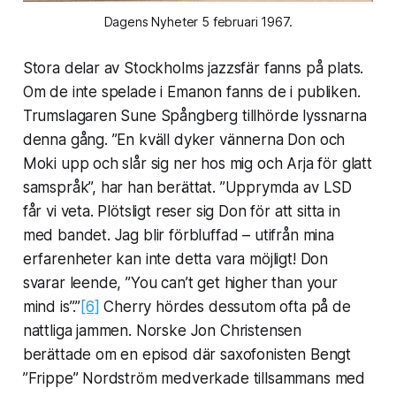
Dagens Nyheter 5 februari 1967.
Stora delar av Stockholms jazzsfär fanns på plats.
Om de inte spelade i Emanon fanns de i publiken.
Trumslagaren Sune Spångberg tillhörde lyssnarna
denna gång. ”En kväll dyker vännerna Don och
Moki upp och slår sig ner hos mig och Arja för glatt
samspråk”, har han berättat. ”Upprymda av LSD
får vi veta. Plötsligt reser sig Don för att sitta in
med bandet. Jag blir förbluffad – utifrån mina
erfarenheter kan inte detta vara möjligt! Don
svarar leende, ”You can’t get higher than your
mind is”.”
[6]
Cherry hördes dessutom ofta på de
nattliga jammen. Norske Jon Christensen
berättade om en episod där saxofonisten Bengt
”Frippe” Nordström medverkade tillsammans med