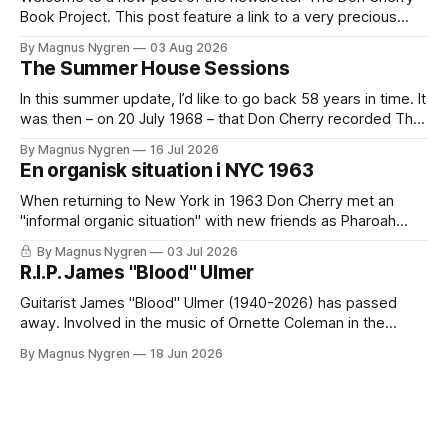
Book Project. This post feature a link to a very precious
work I did back in 2020/2021 together with Lawrence
By Magnus Nygren
03 Aug 2026
Kumpf: the introductory essay in the book Organic Music
The Summer House Sessions
Societies which Brooklyn based Blank Forms published in
2021.
In this summer update, I’d like to go back 58 years in time. It
was then – on 20 July 1968 – that Don Cherry recorded The
Summer House Sessions in Kummelnäs, just outside of
By Magnus Nygren
16 Jul 2026
Stockholm. Together with a band that included both
En organisk situation i NYC 1963
Swedish, European and American musicians they made a
When returning to New York in 1963 Don Cherry met an
"informal organic situation" with new friends as Pharoah
Sanders. Read an extract from my coming book with
By Magnus Nygren
03 Jul 2026
quotes from my unique interviews with Roswell Rudd,
R.I.P. James "Blood" Ulmer
Sunny Murray and Don Moore. It's in Swedish and only for
paying members.
Guitarist James "Blood" Ulmer (1940-2026) has passed
away. Involved in the music of Ornette Coleman in the
1970s he also got involved in Don Cherry who was a big
By Magnus Nygren
18 Jun 2026
inspiration for him. Here comes extracts from an
unpublished interview I did with "Blood" in 2014,